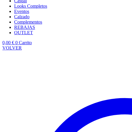
Casual
Looks Completos
Eventos
Calzado
Complementos
REBAJAS
OUTLET
0,00
€
0
Carrito
VOLVER