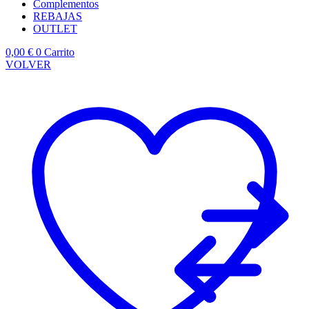
Complementos
REBAJAS
OUTLET
0,00
€
0
Carrito
VOLVER