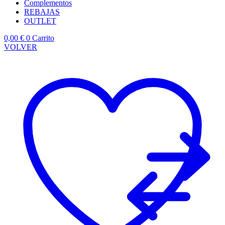
Complementos
REBAJAS
OUTLET
0,00
€
0
Carrito
VOLVER