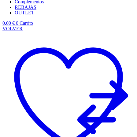
Complementos
REBAJAS
OUTLET
0,00
€
0
Carrito
VOLVER