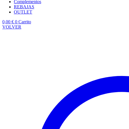
Complementos
REBAJAS
OUTLET
0,00
€
0
Carrito
VOLVER