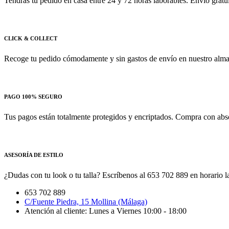
Tendrás tu pedido en casa entre 24 y 72 horas laborables. Envío gratu
CLICK & COLLECT
Recoge tu pedido cómodamente y sin gastos de envío en nuestro almac
PAGO 100% SEGURO
Tus pagos están totalmente protegidos y encriptados. Compra con absol
ASESORÍA DE ESTILO
¿Dudas con tu look o tu talla? Escríbenos al 653 702 889 en horario la
653 702 889
C/Fuente Piedra, 15 Mollina (Málaga)
Atención al cliente: Lunes a Viernes 10:00 - 18:00