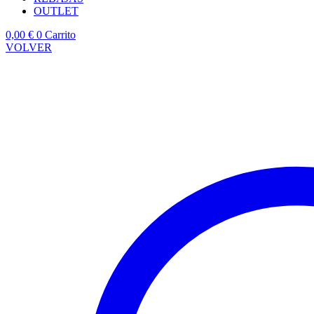
OUTLET
0,00
€
0
Carrito
VOLVER