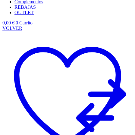
Complementos
REBAJAS
OUTLET
0,00
€
0
Carrito
VOLVER