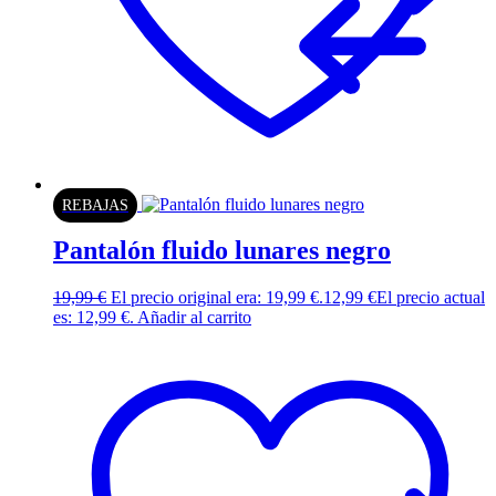
REBAJAS
Pantalón fluido lunares negro
19,99
€
El precio original era: 19,99 €.
12,99
€
El precio actual
es: 12,99 €.
Añadir al carrito