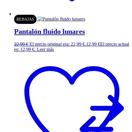
REBAJAS
Pantalón fluido lunares
22,99
€
El precio original era: 22,99 €.
12,99
€
El precio actual
es: 12,99 €.
Leer más