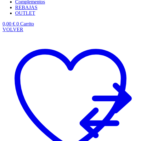
Complementos
REBAJAS
OUTLET
0,00
€
0
Carrito
VOLVER