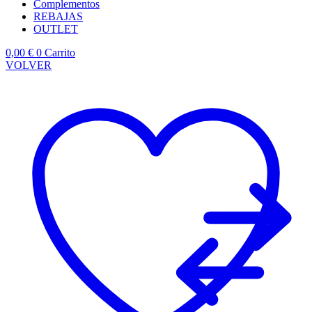
Complementos
REBAJAS
OUTLET
0,00
€
0
Carrito
VOLVER