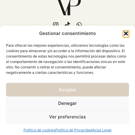
Gestionar consentimiento
653 702 889
Para ofrecer las mejores experiencias, utilizamos tecnologías como las
C/Fuente Piedra, 15
cookies para almacenar y/o acceder a la información del dispositivo. El
Mollina (Málaga)
consentimiento de estas tecnologías nos permitirá procesar datos como
Atención al cliente: Lunes a
el comportamiento de navegación o las identificaciones únicas en este
sitio. No consentir o retirar el consentimiento, puede afectar
Viernes 10:00 - 18:00
negativamente a ciertas características y funciones.
AVISO LEGAL
Aceptar
CONDICIONES GENERALES
CAMBIOS Y DEVOLUCIONES
Denegar
POLÍTICA DE PRIVACIDAD
Ver preferencias
POLÍTICA DE COOKIES
Política de cookies
Política de Privacidad
Aviso Legal
© 2026 Viste & Presume | web:
>_concienciAutomata_