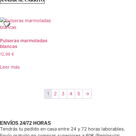
AÑADIR AL CARRITO
Pulseras marmoladas
blancas
12,99
€
Leer más
1
2
3
4
5
→
ENVÍOS 24/72 HORAS
Tendrás tu pedido en casa entre 24 y 72 horas laborables.
Envío gratuito en compras superiores a 60€ (Península).