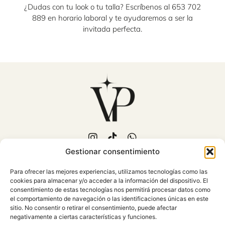
¿Dudas con tu look o tu talla? Escríbenos al 653 702
889 en horario laboral y te ayudaremos a ser la
invitada perfecta.
Gestionar consentimiento
653 702 889
Para ofrecer las mejores experiencias, utilizamos tecnologías como las
C/Fuente Piedra, 15
cookies para almacenar y/o acceder a la información del dispositivo. El
Mollina (Málaga)
consentimiento de estas tecnologías nos permitirá procesar datos como
Atención al cliente: Lunes a
el comportamiento de navegación o las identificaciones únicas en este
sitio. No consentir o retirar el consentimiento, puede afectar
Viernes 10:00 - 18:00
negativamente a ciertas características y funciones.