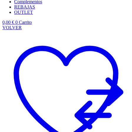
Complementos
REBAJAS
OUTLET
0,00
€
0
Carrito
VOLVER