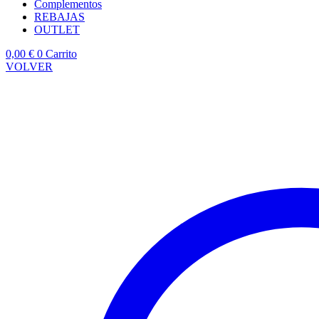
Complementos
REBAJAS
OUTLET
0,00
€
0
Carrito
VOLVER