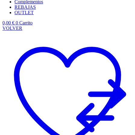
Complementos
REBAJAS
OUTLET
0,00
€
0
Carrito
VOLVER