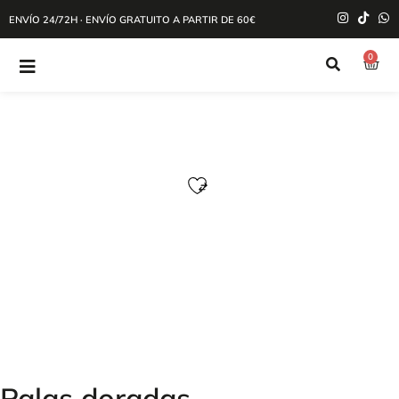
ENVÍO 24/72H · ENVÍO GRATUITO A PARTIR DE 60€
0
Palas doradas