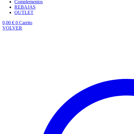
Complementos
REBAJAS
OUTLET
0,00
€
0
Carrito
VOLVER