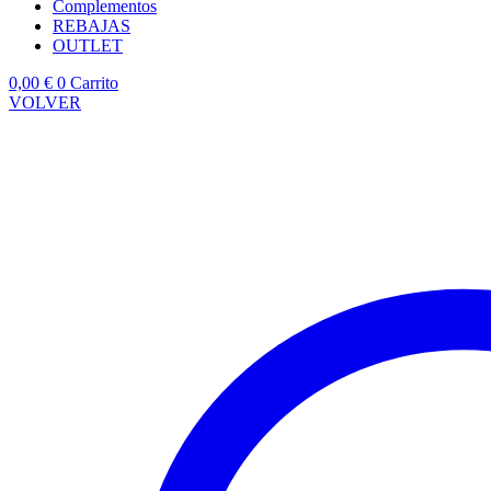
Complementos
REBAJAS
OUTLET
0,00
€
0
Carrito
VOLVER