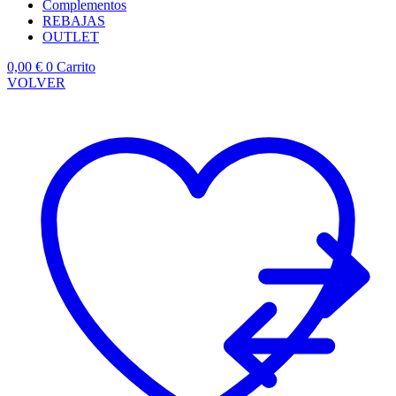
Complementos
REBAJAS
OUTLET
0,00
€
0
Carrito
VOLVER