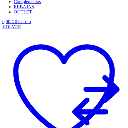
Complementos
REBAJAS
OUTLET
0,00
€
0
Carrito
VOLVER