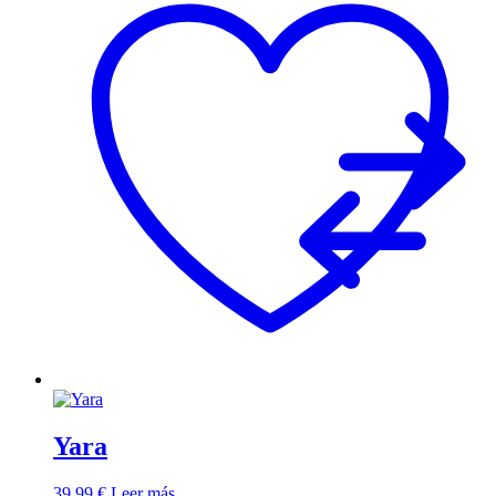
Yara
39,99
€
Leer más