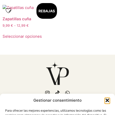
REBAJAS
Zapatillas cuña
9,99
€
-
12,99
€
Seleccionar opciones
Gestionar consentimiento
653 702 889
Para ofrecer las mejores experiencias, utilizamos tecnologías como las
C/Fuente Piedra, 15