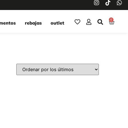
0
mentos
rebajas
outlet