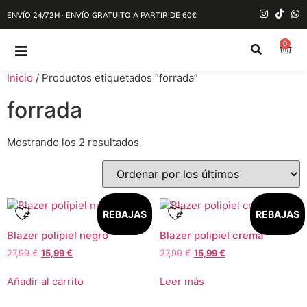
ENVÍO 24/72H · ENVÍO GRATUITO A PARTIR DE 60€
0
Inicio
/ Productos etiquetados “forrada”
forrada
Mostrando los 2 resultados
REBAJAS
REBAJAS
Blazer polipiel negro
Blazer polipiel crema
27,99
€
15,99
€
27,99
€
15,99
€
Añadir al carrito
Leer más