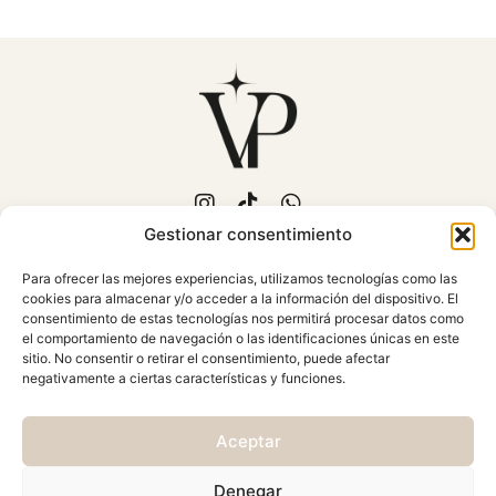
Gestionar consentimiento
653 702 889
Para ofrecer las mejores experiencias, utilizamos tecnologías como las
C/Fuente Piedra, 15
cookies para almacenar y/o acceder a la información del dispositivo. El
Mollina (Málaga)
consentimiento de estas tecnologías nos permitirá procesar datos como
Atención al cliente: Lunes a
el comportamiento de navegación o las identificaciones únicas en este
sitio. No consentir o retirar el consentimiento, puede afectar
Viernes 10:00 - 18:00
negativamente a ciertas características y funciones.
AVISO LEGAL
Aceptar
CONDICIONES GENERALES
CAMBIOS Y DEVOLUCIONES
Denegar