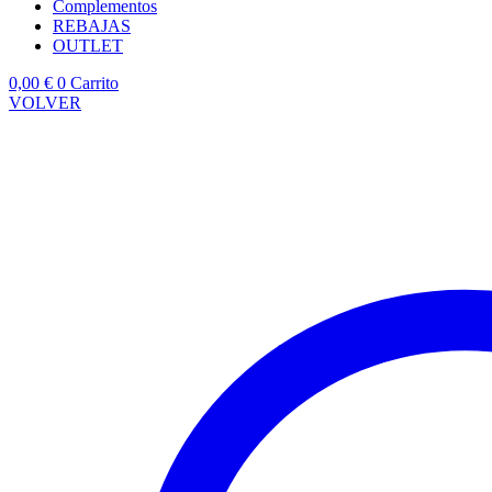
Complementos
REBAJAS
OUTLET
0,00
€
0
Carrito
VOLVER