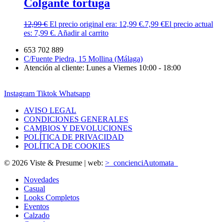
Colgante tortuga
12,99
€
El precio original era: 12,99 €.
7,99
€
El precio actual
es: 7,99 €.
Añadir al carrito
653 702 889
C/Fuente Piedra, 15 Mollina (Málaga)
Atención al cliente: Lunes a Viernes 10:00 - 18:00
Instagram
Tiktok
Whatsapp
AVISO LEGAL
CONDICIONES GENERALES
CAMBIOS Y DEVOLUCIONES
POLÍTICA DE PRIVACIDAD
POLÍTICA DE COOKIES
© 2026 Viste & Presume | web:
>_concienciAutomata_
Novedades
Casual
Looks Completos
Eventos
Calzado