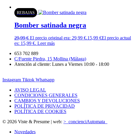
REBAJAS
Bomber satinada negra
29,99
€
El precio original era: 29,99 €.
15,99
€
El precio actual
es: 15,99 €.
Leer más
653 702 889
C/Fuente Piedra, 15 Mollina (Málaga)
Atención al cliente: Lunes a Viernes 10:00 - 18:00
Instagram
Tiktok
Whatsapp
AVISO LEGAL
CONDICIONES GENERALES
CAMBIOS Y DEVOLUCIONES
POLÍTICA DE PRIVACIDAD
POLÍTICA DE COOKIES
© 2026 Viste & Presume | web:
>_concienciAutomata_
Novedades