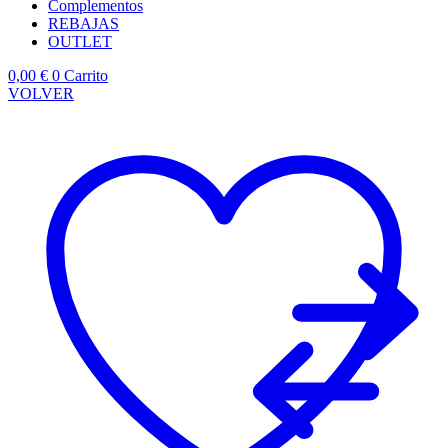
Complementos
REBAJAS
OUTLET
0,00
€
0
Carrito
VOLVER