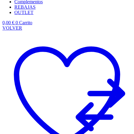
Complementos
REBAJAS
OUTLET
0,00
€
0
Carrito
VOLVER