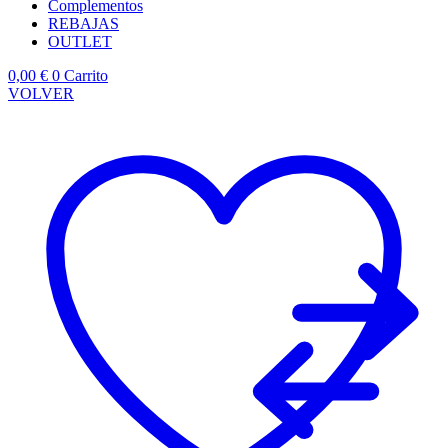
Complementos
REBAJAS
OUTLET
0,00
€
0
Carrito
VOLVER