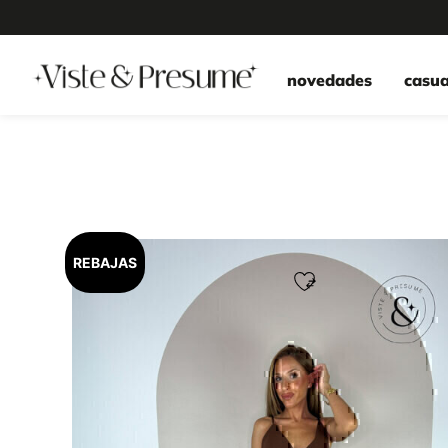
novedades
casua
REBAJAS