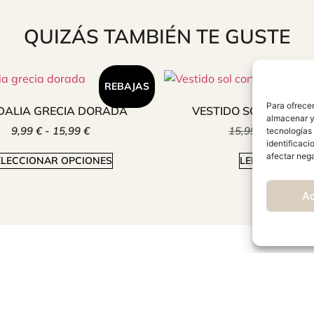
QUIZÁS TAMBIÉN TE GUSTE
REBAJAS
Para ofrecer
DALIA GRECIA DORADA
VESTIDO SOL CORTO 
almacenar y/
9,99
€
-
15,99
€
15,99
€
9,99
€
tecnologías
identificaci
afectar nega
ELECCIONAR OPCIONES
LEER MÁS
A