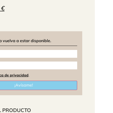
9
€
vuelva a estar disponible.
ica de privacidad
.
¡Avísame!
L PRODUCTO