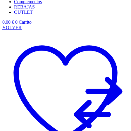
Complementos
REBAJAS
OUTLET
0,00
€
0
Carrito
VOLVER