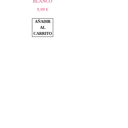
BLANCO
9,99
€
AÑADIR
AL
CARRITO