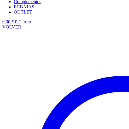
Complementos
REBAJAS
OUTLET
0,00
€
0
Carrito
VOLVER