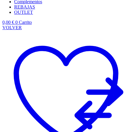
Complementos
REBAJAS
OUTLET
0,00
€
0
Carrito
VOLVER