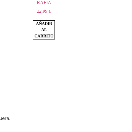
RAFIA
22,99
€
AÑADIR
AL
CARRITO
uera.