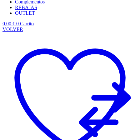
Complementos
REBAJAS
OUTLET
0,00
€
0
Carrito
VOLVER