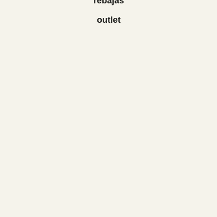
rebajas
outlet