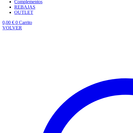
Complementos
REBAJAS
OUTLET
0,00
€
0
Carrito
VOLVER