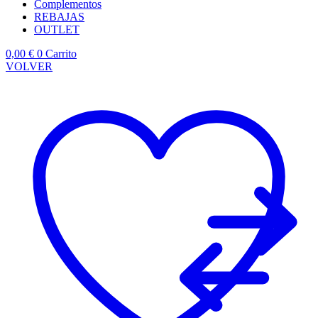
Complementos
REBAJAS
OUTLET
0,00
€
0
Carrito
VOLVER