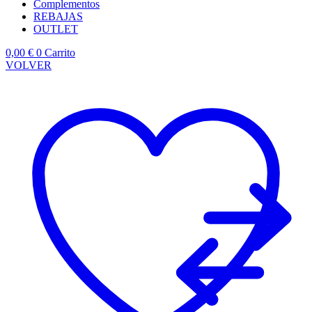
Complementos
REBAJAS
OUTLET
0,00
€
0
Carrito
VOLVER