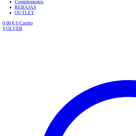
Complementos
REBAJAS
OUTLET
0,00
€
0
Carrito
VOLVER