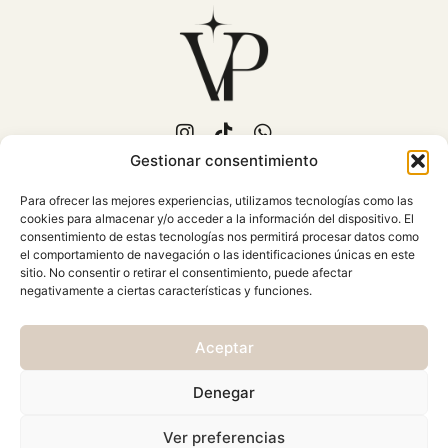
Gestionar consentimiento
653 702 889
Para ofrecer las mejores experiencias, utilizamos tecnologías como las
C/Fuente Piedra, 15
cookies para almacenar y/o acceder a la información del dispositivo. El
Mollina (Málaga)
consentimiento de estas tecnologías nos permitirá procesar datos como
Atención al cliente: Lunes a
el comportamiento de navegación o las identificaciones únicas en este
sitio. No consentir o retirar el consentimiento, puede afectar
Viernes 10:00 - 18:00
negativamente a ciertas características y funciones.
AVISO LEGAL
Aceptar
CONDICIONES GENERALES
CAMBIOS Y DEVOLUCIONES
Denegar
POLÍTICA DE PRIVACIDAD
Ver preferencias
POLÍTICA DE COOKIES