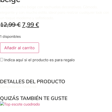
Cinturón ancho beige con tachuelas decorativas. Cómodo,
elegante y con mucho estilo, ideal para realzar cualquier look con
un toque moderno y sofisticado.
12,99
€
7,99
€
1 disponibles
Añadir al carrito
Indica aquí si el producto es para regalo
DETALLES DEL PRODUCTO
Composición: Material.
QUIZÁS TAMBIÉN TE GUSTE