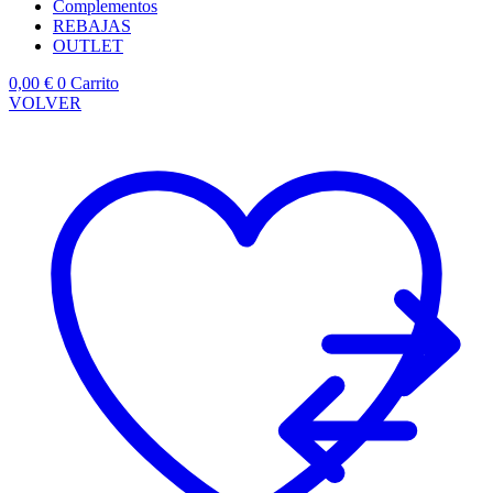
Complementos
REBAJAS
OUTLET
0,00
€
0
Carrito
VOLVER