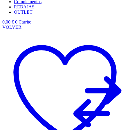
Complementos
REBAJAS
OUTLET
0,00
€
0
Carrito
VOLVER