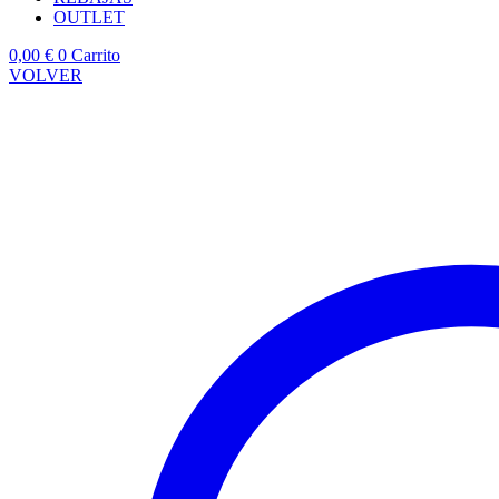
OUTLET
0,00
€
0
Carrito
VOLVER