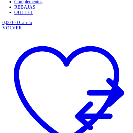
Complementos
REBAJAS
OUTLET
0,00
€
0
Carrito
VOLVER