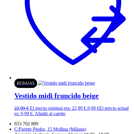
REBAJAS
Vestido midi fruncido beige
22,99
€
El precio original era: 22,99 €.
9,99
€
El precio actual
es: 9,99 €.
Añadir al carrito
653 702 889
C/Fuente Piedra, 15 Mollina (Málaga)