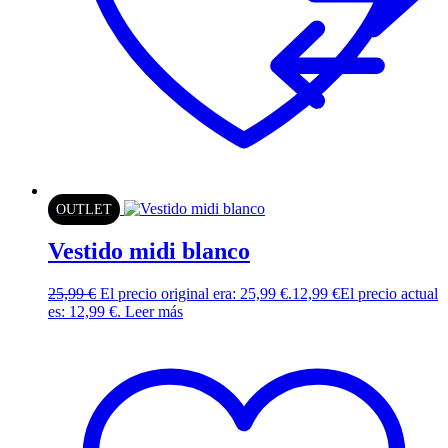
OUTLET
Vestido midi blanco
25,99
€
El precio original era: 25,99 €.
12,99
€
El precio actual
es: 12,99 €.
Leer más