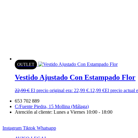
OUTLET
Vestido Ajustado Con Estampado Flor
22,99
€
El precio original era: 22,99 €.
12,99
€
El precio actual 
653 702 889
C/Fuente Piedra, 15 Mollina (Málaga)
Atención al cliente: Lunes a Viernes 10:00 - 18:00
Instagram
Tiktok
Whatsapp